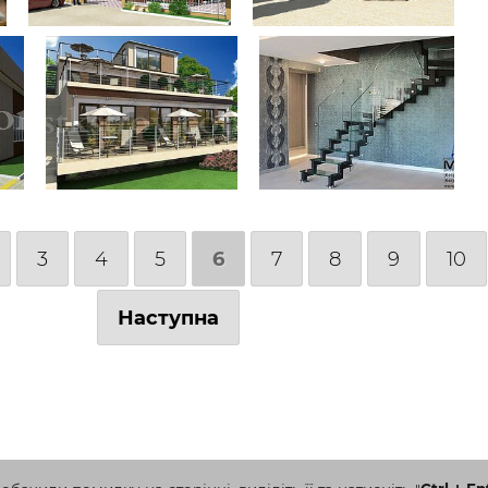
3
4
5
6
7
8
9
10
Наступна