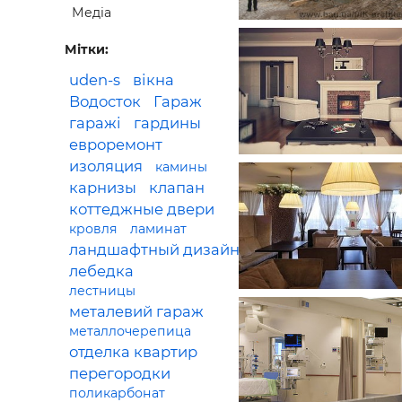
Медіа
Будівел
Мітки:
uden-s
вікна
Водосток
Гараж
гаражі
гардины
евроремонт
изоляция
камины
карнизы
клапан
коттеджные двери
кровля
ламинат
ландшафтный дизайн
лебедка
лестницы
металевий гараж
металлочерепица
отделка квартир
перегородки
поликарбонат