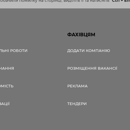
бачили помилку на сторінці, виділіть її та натисніть
"
Ctrl + En
ФАХІВЦЯМ
ЛЬНІ РОБОТИ
ДОДАТИ КОМПАНІЮ
НАННЯ
РОЗМІЩЕННЯ ВАКАНСІЇ
ОМІСТЬ
РЕКЛАМА
ЗАЦІЇ
ТЕНДЕРИ