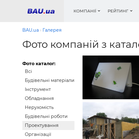
КОМПАНІЇ
РЕЙТИНГ
BAU.ua
Галерея
Фото компаній з ката
Вікна
Будівел
Сантехн
Труби, 
Вистав
Матеріа
Інстру
Електр
Сипучі м
Катало
Фото каталог:
пінобл
цемент .
Всі
Проект
Меблі
Оголо
Фарби, 
Покрів
Будівельні матеріали
Медіа
Опален
Рейтинг
Теплоіз
Інструмент
Обладнання
Кондиц
Фарби, 
Нерухомість
Оздобл
Будівел
Будівельні роботи
Вікна і
Проектування
Будівел
Організації