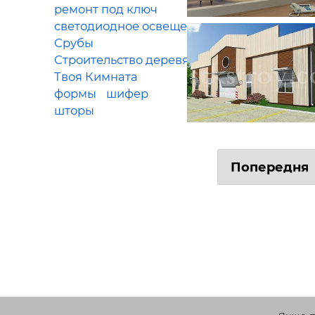
ремонт под ключ
светодиодное освещение
Срубы
Строительство деревянных домов
Твоя Кимната
формы
шифер
шторы
Попередня