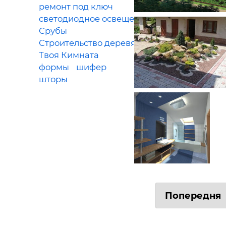
ремонт под ключ
светодиодное освещение
Срубы
Строительство деревянных домов
Твоя Кимната
формы
шифер
шторы
Попередня