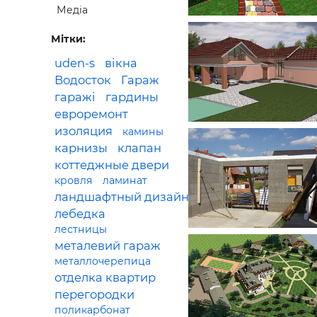
Медіа
Будівел
Мітки:
uden-s
вікна
Водосток
Гараж
гаражі
гардины
евроремонт
изоляция
камины
карнизы
клапан
коттеджные двери
кровля
ламинат
ландшафтный дизайн
лебедка
лестницы
металевий гараж
металлочерепица
отделка квартир
перегородки
поликарбонат