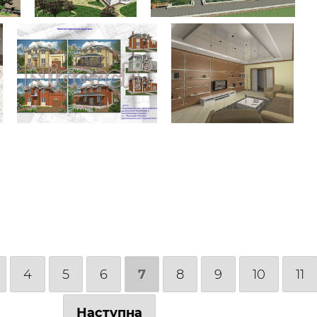
4
5
6
7
8
9
10
11
Наступна