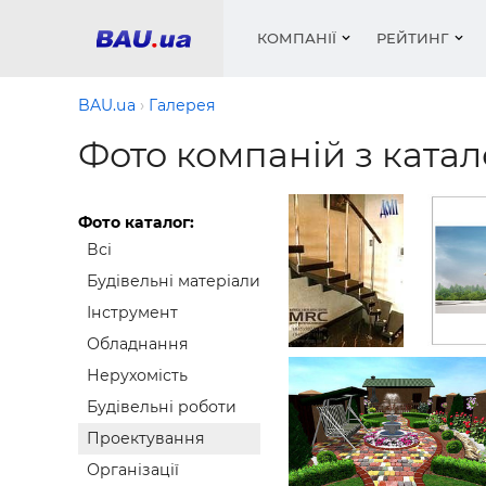
КОМПАНІЇ
РЕЙТИНГ
BAU.ua
Галерея
Фото компаній з ката
Вікна
Будівел
Сантехн
Труби, 
Вистав
Матеріа
Інстру
Електр
Сипучі м
Катало
Фото каталог:
пінобл
цемент .
Всі
Проект
Меблі
Оголо
Фарби, 
Покрів
Будівельні матеріали
Медіа
Опален
Рейтинг
Теплоіз
Інструмент
Обладнання
Кондиц
Фарби, 
Нерухомість
Оздобл
Будівел
Будівельні роботи
Вікна і
Проектування
Будівел
Організації